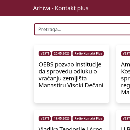
Arhiva - Kontakt plus
VESTI
20.05.2023
Radio Kontakt Plus
VEST
OEBS pozvao institucije
Amb
da sprovedu odluku o
Kos
vraćanju zemljišta
spr
Manastiru Visoki Dečani
reg
Man
VESTI
19.05.2023
Radio Kontakt Plus
VEST
Vladika Teodosije i Arno
U B