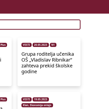
 Plus
VESTI
20.05.2023
N1
Grupa roditelja učenika
i
OŠ „Vladislav Ribnikar“
zahteva prekid školske
godine
 Plus
VESTI
19.05.2023
Klan, Ekonomija onlajn
a