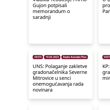
Gujon potpisali
pro
memorandum o
Pan
saradnji
VESTI
19.05.2023
Radio Kontakt Plus
VEST
UNS: Polaganje zakletve
KP:
gradonačelnika Severne
gra
Mitrovice u senci
mi
onemogućavanja rada
novinara