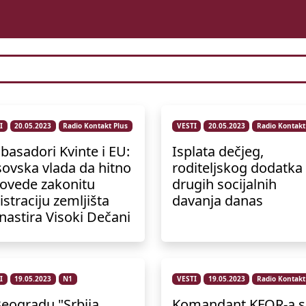
I
20.05.2023
Radio Kontakt Plus
VESTI
20.05.2023
Radio Kontakt
asadori Kvinte i EU:
Isplata dečjeg,
ovska vlada da hitno
roditeljskog dodatka 
ovede zakonitu
drugih socijalnih
istraciju zemljišta
davanja danas
astira Visoki Dečani
I
19.05.2023
N1
VESTI
19.05.2023
Radio Kontakt
eogradu "Srbija
Komandant KFOR-a s