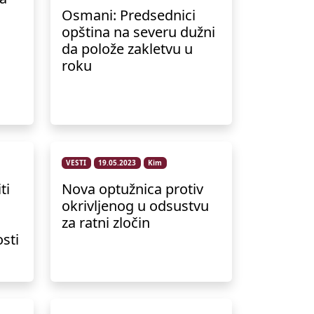
Osmani: Predsednici
opština na severu dužni
da polože zakletvu u
roku
VESTI
19.05.2023
Kim
ti
Nova optužnica protiv
okrivljenog u odsustvu
za ratni zločin
sti