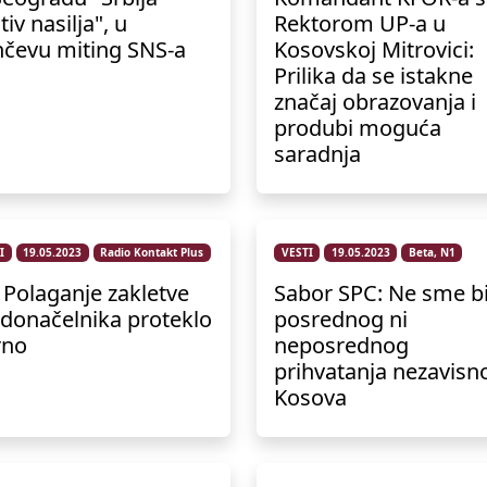
tiv nasilja", u
Rektorom UP-a u
čevu miting SNS-a
Kosovskoj Mitrovici:
Prilika da se istakne
značaj obrazovanja i
produbi moguća
saradnja
I
19.05.2023
Radio Kontakt Plus
VESTI
19.05.2023
Beta, N1
 Polaganje zakletve
Sabor SPC: Ne sme bi
donačelnika proteklo
posrednog ni
rno
neposrednog
prihvatanja nezavisno
Kosova