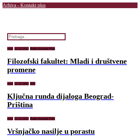
Arhiva - Kontakt plus
vesti
13.12.2013
Radio Kontakt Plus
Filozofski fakultet: Mladi i društvene
promene
vesti
13.12.2013
B92
Ključna runda dijaloga Beograd-
Priština
vesti
12.12.2013
Radio Kontakt Plus
Vršnjačko nasilje u porastu