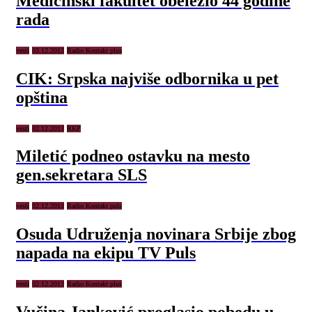
Medicinski fakultet obeležio 44 godine
rada
vesti
03.12.2013
Radio Kontakt plus
CIK: Srpska najviše odbornika u pet
opština
vesti
02.12.2013
RKP
Miletić podneo ostavku na mesto
gen.sekretara SLS
vesti
02.12.2013
Radio Kontakt puls
Osuda Udruženja novinara Srbije zbog
napada na ekipu TV Puls
vesti
02.12.2013
Radio Kontakt plus