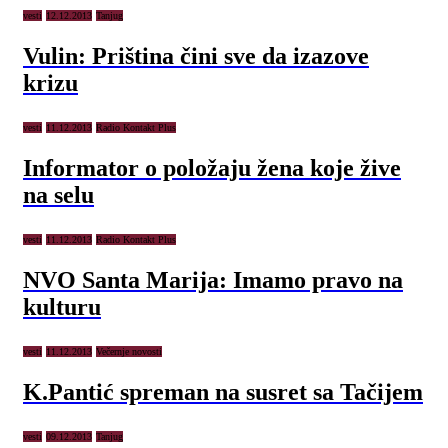
vesti
12.12.2013
Tanjug
Vulin: Priština čini sve da izazove
krizu
vesti
11.12.2013
Radio Kontakt Plus
Informator o položaju žena koje žive
na selu
vesti
11.12.2013
Radio Kontakt Plus
NVO Santa Marija: Imamo pravo na
kulturu
vesti
11.12.2013
Večernje novosti
K.Pantić spreman na susret sa Tačijem
vesti
09.12.2013
Tanjug