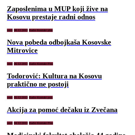
Zaposlenima u MUP koji žive na
Kosovu prestaje radni odnos
vesti
08.12.2013
Radio Kontakt plus
Nova pobeda odbojkaša Kosovske
Mitrovice
vesti
06.12.2013
Radio Kontakt Plus
Todorović: Kultura na Kosovu
praktično ne postoji
vesti
05.12.2013
Radio Kontakt puls
Akcija za pomoć dečaku iz Zvečana
vesti
04.12.2013
Radio Kontakt Plus